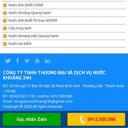
Nước tinh khiết CAWA
Nước khoáng Quang Hanh
Nước tinh khiết TH true WATER
Cây nóng lạnh
Nước khoáng mặn Quang Hanh
Nước ion kiềm
CÔNG TY TNHH THƯƠNG MẠI VÀ DỊCH VỤ NƯỚC
KHOÁNG 24H.
ĐC: Số 44 ngõ 27 Đại Cồ Việt; 62 Phan Đình Giót - Phương Liệt - Thanh Xuân
- Hà Nội
ĐT: (024)3.623.1162, Hotline: 0912.500.386
Email: congtynuockhoang24h@gmail.com
Copyright ©
2026 All rights reserved
Gọi, nhắn Zalo
0912.500.386