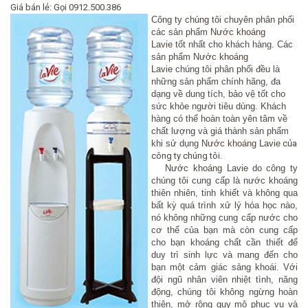
Giá bán lẻ:
Gọi 0912.500.386
Công ty chúng tôi
chuyên phân phối
các sản phẩm
Nước khoáng
Lavie
tốt nhất cho khách hàng. Các
sản phẩm
Nước khoáng
Lavie
chúng tôi phân phối đều là
những sản phẩm chính hãng, đa
dạng về dung tích, bảo vệ tốt cho
sức khỏe người tiêu dùng. Khách
hàng có thể hoàn toàn yên tâm về
chất lượng và giá thành sản phẩm
khi sử dụng
Nước khoáng Lavie
của
công ty chúng tôi.
Nước khoáng Lavie
do công ty
chúng tôi cung cấp là nước khoáng
thiên nhiên, tinh khiết và không qua
bất kỳ quá trình xử lý hóa học nào,
nó không những cung cấp nước cho
cơ thể của bạn mà còn cung cấp
cho bạn khoáng chất cần thiết để
duy trì sinh lực và mang đến cho
bạn một cảm giác sảng khoái. Với
đội ngũ nhân viên nhiệt tình, năng
động, chúng tôi không ngừng hoàn
thiện, mở rộng quy mô phục vụ và