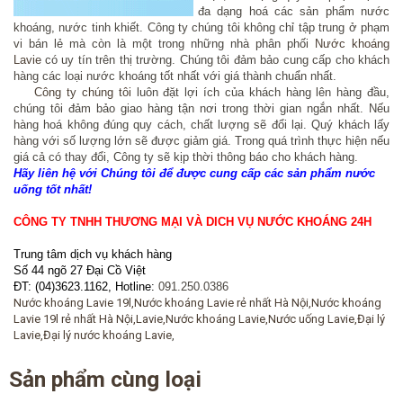
đa dạng hoá các sản phẩm nước
khoáng, nước tinh khiết.
Công ty chúng tôi
không chỉ tập trung ở phạm
vi bán lẻ mà còn là một trong những nhà phân phối
Nước khoáng
Lavie
có uy tín trên thị trường. Chúng tôi đảm bảo cung cấp cho khách
hàng các loại nước khoáng tốt nhất với giá thành chuẩn nhất.
Công ty chúng tôi
luôn đặt lợi ích của khách hàng lên hàng đầu,
chúng tôi đảm bảo giao hàng tận nơi trong thời gian ngắn nhất. Nếu
hàng hoá không đúng quy cách, chất lượng sẽ đổi lại. Quý khách lấy
hàng với số lượng lớn sẽ được giảm giá. Trong quá trình thực hiện nếu
giá cả có thay đổi, Công ty sẽ kịp thời thông báo cho khách hàng.
Hãy liên hệ với Chúng tôi để được cung cấp các sản phẩm nước
uống tốt nhất!
CÔNG TY TNHH THƯƠNG MẠI VÀ DICH VỤ NƯỚC KHOÁNG 24H
Trung tâm dịch vụ khách hàng
Số 44 ngõ 27 Đại Cồ Việt
ĐT: (04)3623.1162, Hotline:
091.250.0386
Nước khoáng Lavie 19l,Nước khoáng Lavie rẻ nhất Hà Nội,Nước khoáng
Lavie 19l rẻ nhất Hà Nội,Lavie,Nước khoáng Lavie,Nước uống Lavie,Đại lý
Lavie,Đại lý nước khoáng Lavie
,
Sản phẩm cùng loại