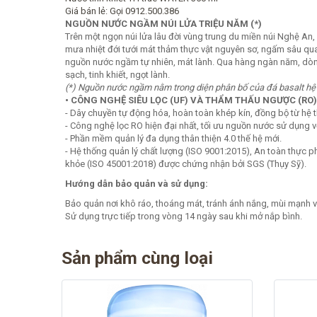
Giá bán lẻ:
Gọi 0912.500.386
NGUỒN NƯỚC NGẦM NÚI LỬA TRIỆU NĂM (*)
Trên một ngọn núi lửa lâu đời vùng trung du miền núi Nghệ An,
mưa nhiệt đới tưới mát thảm thực vật nguyên sơ, ngấm sâu qua t
nguồn nước ngầm tự nhiên, mát lành. Qua hàng ngàn năm, dòng
sạch, tinh khiết, ngọt lành.
(*) Nguồn nước ngầm nằm trong diện phân bố của đá basalt hệ Đ
• CÔNG NGHỆ SIÊU LỌC (UF) VÀ THẨM THẤU NGƯỢC (RO
- Dây chuyền tự động hóa, hoàn toàn khép kín, đồng bộ từ hệ t
- Công nghệ lọc RO hiện đại nhất, tối ưu nguồn nước sử dụng vớ
- Phần mềm quản lý đa dụng thân thiện 4.0 thế hệ mới.
- Hệ thống quản lý chất lượng (ISO 9001:2015), An toàn thực 
khỏe (ISO 45001:2018) được chứng nhận bởi SGS (Thụy Sỹ).
Hướng dẫn bảo quản và sử dụng:
Bảo quản nơi khô ráo, thoáng mát, tránh ánh nắng, mùi mạnh v
Sử dụng trực tiếp trong vòng 14 ngày sau khi mở nắp bình.
Sản phẩm cùng loại