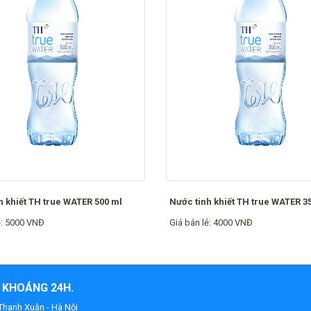
h khiết TH true WATER 500 ml
Nước tinh khiết TH true WATER 3
ẻ: 5000 VNĐ
Giá bán lẻ: 4000 VNĐ
 KHOÁNG 24H.
 Thanh Xuân - Hà Nội