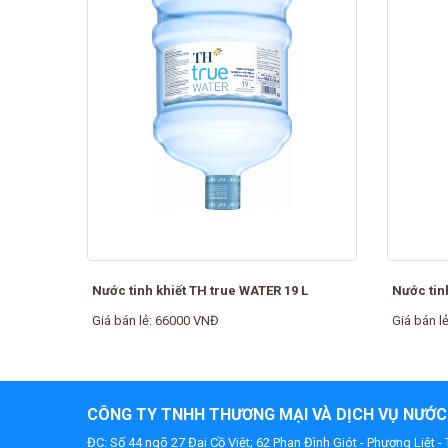
Nước tinh khiết TH true WATER 19 L
Nước tin
Giá bán lẻ: 66000 VNĐ
Giá bán l
CÔNG TY TNHH THƯƠNG MẠI VÀ DỊCH VỤ NƯỚC
ĐC: Số 44 ngõ 27 Đại Cồ Việt; 62 Phan Đình Giót - Phương Liệt -