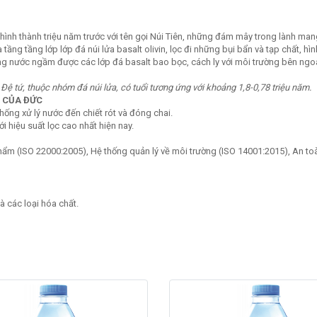
 hình thành triệu năm trước với tên gọi Núi Tiên, những đám mây trong lành ma
ầng tầng lớp lớp đá núi lửa basalt olivin, lọc đi những bụi bẩn và tạp chất, hì
 nước ngầm được các lớp đá basalt bao bọc, cách ly với môi trường bên ngoà
ệ tứ, thuộc nhóm đá núi lửa, có tuổi tương ứng với khoảng 1,8-0,78 triệu năm.
) CỦA ĐỨC
hống xử lý nước đến chiết rót và đóng chai.
i hiệu suất lọc cao nhất hiện nay.
phẩm (ISO 22000:2005), Hệ thống quản lý về môi trường (ISO 14001:2015), An to
à các loại hóa chất.