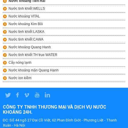
Nước khoáng Tiền Hải
Nước tinh khiết WELLS
Nước khoáng VITAL
Nước khoáng Kim Bôi
Nước tinh khiết LASKA
Nước tinh khiết CAWA
Nước khoáng Quang Hanh
Nước tinh khiết TH true WATER
Cây nóng lạnh
Nước khoáng mặn Quang Hanh
Nước ion kiềm
CÔNG TY TNHH THƯƠNG MẠI VÀ DỊCH VỤ NƯỚC
KHOÁNG 24H.
ĐC: Số 44 ngõ 27 Đại Cồ Việt; 62 Phan Đình Giót - Phương Liệt - Thanh
Xuân - Hà Nội