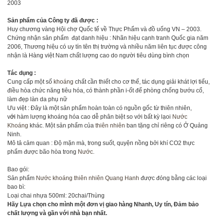
2003
Sản phẩm của Công ty đã được :
Huy chương vàng Hội chợ Quốc tế về Thực Phẩm và đồ uống VN – 2003.
Chứng nhận sản phẩm đạt danh hiệu : Nhãn hiệu cạnh tranh Quốc gia năm
2006, Thương hiệu có uy tín tên thị trường và nhiều năm liên tục được công
nhận là Hàng việt Nam chất lượng cao do người tiêu dùng bình chọn
Tác dụng :
Cung cấp một số
khoáng
chất cần thiết cho cơ thể, tác dụng giải khát lợi tiểu,
điều hòa chức năng tiêu hóa, có thành phần i-ốt để phòng chống bướu cổ,
làm đẹp làn da phụ nữ
Ưu việt : Đây là một sản phẩm hoàn toàn có nguồn gốc từ thiên nhiên,
v
ới
hàm lượng khoáng hóa cao dễ phân biệt so với bất kỳ lạoi
Nước
Khoáng
khác. Một sản phẩm của
thiên nhiên
ban tặng chỉ riêng có Ở Quảng
Ninh.
Mô tả cảm quan : Độ mặn mà, trong suốt, quyện nồng bởi khí CO2 thực
phẩm được bão hòa trong
Nước
.
Bao gói:
Sản phẩm
Nước khoáng thiên nhiên
Quang Hanh
được đóng bằng các loại
bao bì:
Loại chai nhựa 500ml: 20chai/Thùng
Hãy Lựa chọn cho mình một đơn vị giao hàng Nhanh, Uy tín, Đảm bảo
chất lượng và gần với nhà bạn nhất.