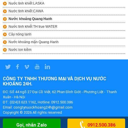
Nước tinh khiết LASKA
Nước tinh khiết CAWA
Nước khoáng Quang Hanh
Nước tinh khiết TH true WATER
Cây nóng lạnh
Nước khoáng mặn Quang Hanh
Nước ion kiềm
CÔNG TY TNHH THƯƠNG MẠI VÀ DỊCH VỤ NƯỚC
KHOÁNG 24H.
ĐC: Số 44 ngõ 27 Đại Cồ Việt; 62 Phan Đình Giót - Phương Liệt - Thanh
Xuân - Hà Nội
ĐT: (024)3.623.1162, Hotline: 0912.500.386
Email: congtynuockhoang24h@gmail.com
Copyright ©
2026 All rights reserved
Gọi, nhắn Zalo
0912.500.386