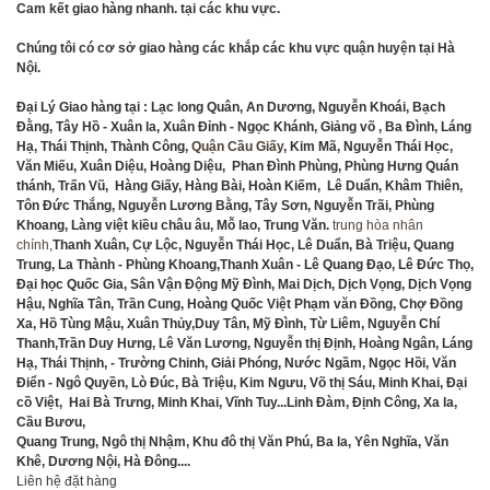
Cam kết giao hàng nhanh. tại các khu vực.
Chúng tôi có cơ sở giao hàng các khắp các khu vực quận huyện tại Hà
Nội.
Đại Lý Giao hàng tại :
Lạc long Quân, An Dương, Nguyễn Khoái, Bạch
Đằng, Tây Hồ - Xuân la, Xuân Đỉnh - Ngọc Khánh, Giảng võ , Ba Đình, Láng
Hạ, Thái Thịnh, Thành Công,
Quận Cầu Giấy
, Kim Mã, Nguyễn Thái Học,
Văn Miếu, Xuân Diệu, Hoàng Diệu, Phan Đình Phùng, Phùng Hưng Quán
thánh, Trấn Vũ, Hàng Giấy, Hàng Bài, Hoàn Kiếm, Lê Duẩn, Khâm Thiên,
Tôn Đức Thắng, Nguyễn Lương Bằng, Tây Sơn, Nguyễn Trãi, Phùng
Khoang, Làng việt kiều châu âu, Mỗ lao, Trung Văn.
trung hòa nhân
chính
,
Thanh Xuân, Cự Lộc, Nguyễn Thái Học, Lê Duẩn, Bà Triệu, Quang
Trung, La Thành - Phùng Khoang,Thanh Xuân - Lê Quang Đạo, Lê Đức Thọ,
Đại học Quốc Gia, Sân Vận Động Mỹ Đình, Mai Dịch, Dịch Vọng, Dịch Vọng
Hậu, Nghĩa Tân, Trần Cung, Hoàng Quốc Việt Phạm văn Đồng, Chợ Đồng
Xa, Hồ Tùng Mậu, Xuân Thủy,Duy Tân, Mỹ Đình, Từ Liêm, Nguyễn Chí
Thanh,Trần Duy Hưng, Lê Văn Lương, Nguyễn thị Định, Hoàng Ngân, Láng
Hạ, Thái Thịnh, - Trường Chinh, Giải Phóng, Nước Ngầm, Ngọc Hồi, Văn
Điển - Ngô Quyền, Lò Đúc, Bà Triệu, Kim Ngưu, Võ thị Sáu, Minh Khai, Đại
cồ Việt, Hai Bà Trưng, Minh Khai, Vĩnh Tuy...Linh Đàm, Định Công, Xa la,
Cầu Bươu,
Quang Trung, Ngô thị Nhậm, Khu đô thị Văn Phú, Ba la, Yên Nghĩa, Văn
Khê, Dương Nội, Hà Đông....
Liên hệ đặt hàng