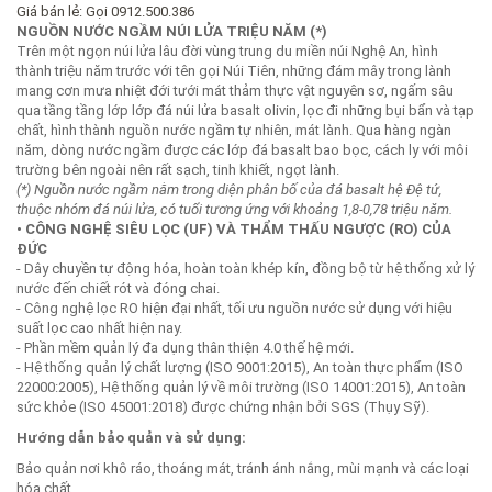
Giá bán lẻ:
Gọi 0912.500.386
NGUỒN NƯỚC NGẦM NÚI LỬA TRIỆU NĂM (*)
Trên một ngọn núi lửa lâu đời vùng trung du miền núi Nghệ An, hình
thành triệu năm trước với tên gọi Núi Tiên, những đám mây trong lành
mang cơn mưa nhiệt đới tưới mát thảm thực vật nguyên sơ, ngấm sâu
qua tầng tầng lớp lớp đá núi lửa basalt olivin, lọc đi những bụi bẩn và tạp
chất, hình thành nguồn nước ngầm tự nhiên, mát lành. Qua hàng ngàn
năm, dòng nước ngầm được các lớp đá basalt bao bọc, cách ly với môi
trường bên ngoài nên rất sạch, tinh khiết, ngọt lành.
(*) Nguồn nước ngầm nằm trong diện phân bố của đá basalt hệ Đệ tứ,
thuộc nhóm đá núi lửa, có tuổi tương ứng với khoảng 1,8-0,78 triệu năm.
• CÔNG NGHỆ SIÊU LỌC (UF) VÀ THẨM THẤU NGƯỢC (RO) CỦA
ĐỨC
- Dây chuyền tự động hóa, hoàn toàn khép kín, đồng bộ từ hệ thống xử lý
nước đến chiết rót và đóng chai.
- Công nghệ lọc RO hiện đại nhất, tối ưu nguồn nước sử dụng với hiệu
suất lọc cao nhất hiện nay.
- Phần mềm quản lý đa dụng thân thiện 4.0 thế hệ mới.
- Hệ thống quản lý chất lượng (ISO 9001:2015), An toàn thực phẩm (ISO
22000:2005), Hệ thống quản lý về môi trường (ISO 14001:2015), An toàn
sức khỏe (ISO 45001:2018) được chứng nhận bởi SGS (Thụy Sỹ).
Hướng dẫn bảo quản và sử dụng:
Bảo quản nơi khô ráo, thoáng mát, tránh ánh nắng, mùi mạnh và các loại
hóa chất.