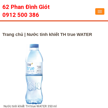
62 Phan Đình Giót
0912 500 386
Trang chủ
Trang chủ
| Nước tinh khiết TH true WATER
Dịch vụ
Tin tức
Sức khỏe
Hỏi đáp
Liên hệ
Nước tinh khiết TH true WATER 350 ml