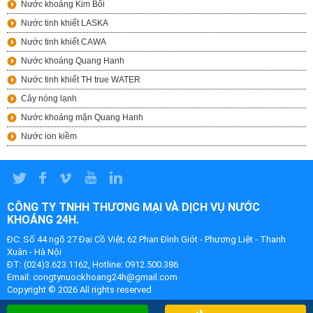
Nước khoáng Kim Bôi
Nước tinh khiết LASKA
Nước tinh khiết CAWA
Nước khoáng Quang Hanh
Nước tinh khiết TH true WATER
Cây nóng lạnh
Nước khoáng mặn Quang Hanh
Nước ion kiềm
CÔNG TY TNHH THƯƠNG MẠI VÀ DỊCH VỤ NƯỚC
KHOÁNG 24H.
ĐC: Số 44 ngõ 27 Đại Cồ Việt; 62 Phan Đình Giót - Phương Liệt - Thanh
Xuân - Hà Nội
ĐT: (024)3.623.1162, Hotline: 0912.500.386
Email: congtynuockhoang24h@gmail.com
Copyright ©
2026 All rights reserved